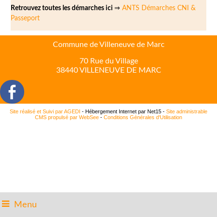
Retrouvez toutes les démarches ici
⇒
ANTS Démarches CNI &
Passeport
Commune de Villeneuve de Marc
70 Rue du Village
38440 VILLENEUVE DE MARC
Site réalisé et Suivi par AGEDI
- Hébergement Internet par Net15 -
Site administrable
CMS propulsé par WebSee
-
Conditions Générales d'Utilisation
Menu