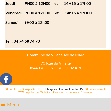
Jeudi 9H00 à 12H00 et
14H15 à 17h00
Vendredi 9H00 à 12H00 et
14h15 à 17H00
Samedi 9H00 à 12h00
Tel : 04 74 58 74 70
Commune de Villeneuve de Marc
70 Rue du Village
38440 VILLENEUVE DE MARC
Site réalisé et Suivi par AGEDI
- Hébergement Internet par Net15 -
Site administrable
CMS propulsé par WebSee
-
Conditions Générales d'Utilisation
Menu