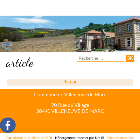
article
Retour
Commune de Villeneuve de Marc
70 Rue du Village
38440 VILLENEUVE DE MARC
Site réalisé et Suivi par AGEDI
- Hébergement Internet par Net15 -
Site administrable