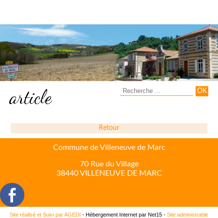
article
Retour
Commune de Villeneuve de Marc
70 Rue du Village
38440 VILLENEUVE DE MARC
Site réalisé et Suivi par AGEDI
- Hébergement Internet par Net15 -
Site administrable